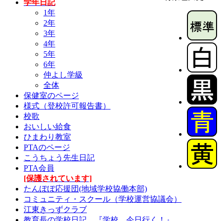
学年日記
1年
2年
3年
4年
5年
6年
仲よし学級
全体
保健室のページ
様式（登校許可報告書）
校歌
おいしい給食
ひまわり教室
PTAのページ
こうちょう先生日記
PTA会員
[保護されています]
たんぽぽ応援団(地域学校協働本部)
コミュニティ・スクール（学校運営協議会）
江東きっずクラブ
教育長の学校日記 『学校、今日行く！』