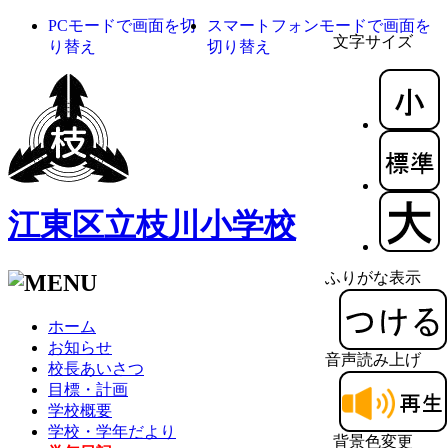
PCモードで画面を切
スマートフォンモードで画面を
文字サイズ
り替え
切り替え
江東区立枝川小学校
ふりがな表示
ホーム
お知らせ
音声読み上げ
校長あいさつ
目標・計画
学校概要
学校・学年だより
背景色変更